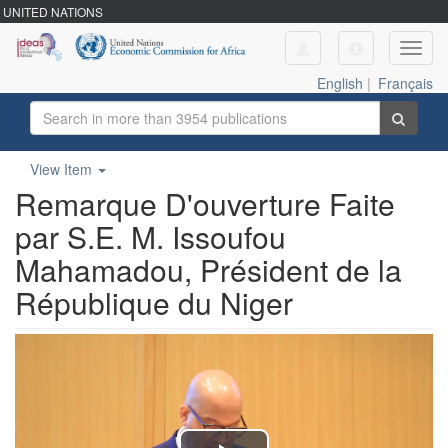
UNITED NATIONS
Toggl
navig
English
|
Français
View Item
Remarque D'ouverture Faite
par S.E. M. Issoufou
Mahamadou, Président de la
République du Niger